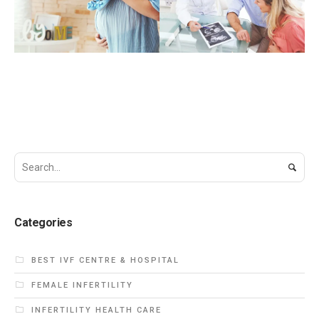
ndi
Delhi || IVF Doctors
screening (PGS)
in Delhi
and prenatal
genetic diagnosis
IVF-ICSI-IUI AT
MCUREFERTILITY
(PGD).
FEMALE INFERTILITY
Categories
BEST IVF CENTRE & HOSPITAL
FEMALE INFERTILITY
INFERTILITY HEALTH CARE