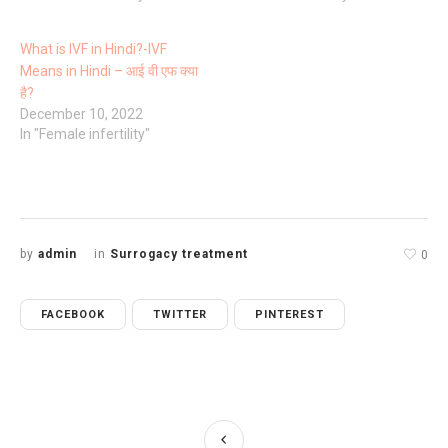
What is IVF in Hindi?-IVF
Means in Hindi – आई वी एफ क्या
है?
December 10, 2022
In "Female infertility"
by
admin
in
Surrogacy treatment
0
FACEBOOK
TWITTER
PINTEREST