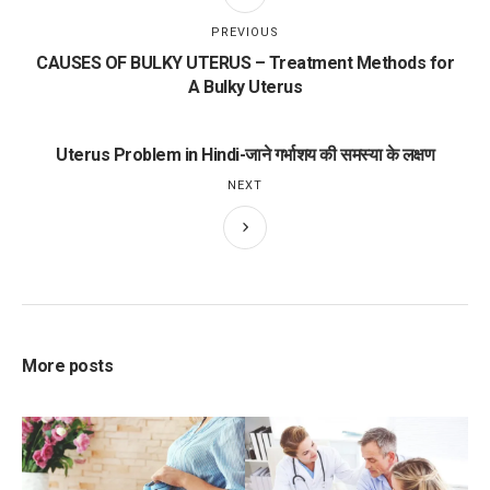
PREVIOUS
CAUSES OF BULKY UTERUS – Treatment Methods for
A Bulky Uterus
Uterus Problem in Hindi-जाने गर्भाशय की समस्या के लक्षण
NEXT
More posts
15
NOVEMBER 10, 2015
NOVEMBER 23, 2015
cy
Top IVF doctors in
Prenatal genetic