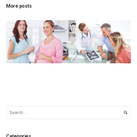
More posts
NOVEMBER 20, 2015
NOVEMBER 23, 2015
Early Pregnancy
Prenatal genetic
Symptoms In Hindi
screening (PGS)
and prenatal
INFERTILITY
TREATMENT
genetic diagnosis
(PGD).
FEMALE INFERTILITY
Categories