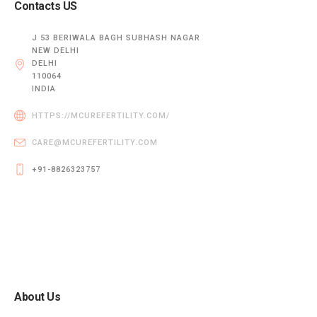
Contacts US
J 53 BERIWALA BAGH SUBHASH NAGAR
NEW DELHI
DELHI
110064
INDIA
HTTPS://MCUREFERTILITY.COM/
CARE@MCUREFERTILITY.COM
+91-8826323757
About Us