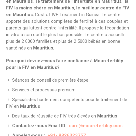
en Mauritius
,
le traitement de l’infertilité en Mauritius
,
la
FIV la moins chère en Mauritius
,
le meilleur centre de FIV
en Mauritius
, Cost of IVF Treatment in Guinea. Le centre
apporte des solutions complètes de fertilité à ces couples et
parents qui luttent contre l’infertilité. Il propose la fécondation
in vitro à son coût le plus bas possible. Le centre a accueilli
plus de 2 0000 familles et plus de 2 5000 bébés en bonne
santé nés en
Mauritius
.
Pourquoi devriez-vous faire confiance à Mcurefertility
pour la FIV en Mauritius?
Séances de conseil de première étape
Services et processus premium
Spécialistes hautement compétents pour le traitement de
FIV en
Mauritius
Des taux de réussite de FIV très élevés en
Mauritius
Contactez-nous Email ID:
care@mcurefertility.com
Appelez-nous :
+91- 8826323757