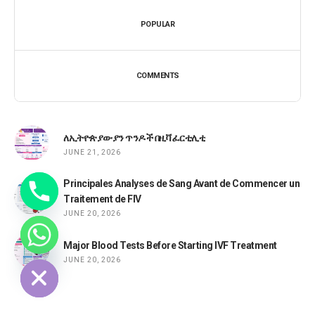
POPULAR
COMMENTS
ለኢትዮጵያውያን ጥንዶች በዚቫ ፈርቲሊቲ
JUNE 21, 2026
Principales Analyses de Sang Avant de Commencer un
Traitement de FIV
JUNE 20, 2026
Major Blood Tests Before Starting IVF Treatment
DE CHATY
JUNE 20, 2026