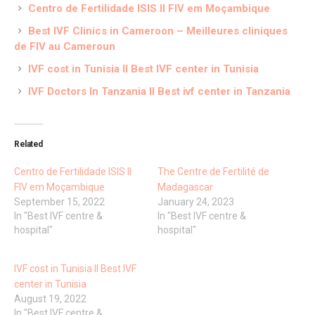
Centro de Fertilidade ISIS II FIV em Moçambique
Best IVF Clinics in Cameroon – Meilleures cliniques
de FIV au Cameroun
IVF cost in Tunisia II Best IVF center in Tunisia
IVF Doctors In Tanzania II Best ivf center in Tanzania
Related
Centro de Fertilidade ISIS II
The Centre de Fertilité de
FIV em Moçambique
Madagascar
September 15, 2022
January 24, 2023
In "Best IVF centre &
In "Best IVF centre &
hospital"
hospital"
IVF cost in Tunisia II Best IVF
center in Tunisia
August 19, 2022
In "Best IVF centre &