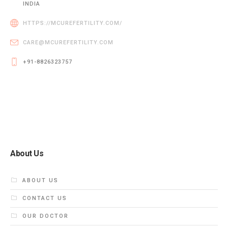
INDIA
HTTPS://MCUREFERTILITY.COM/
CARE@MCUREFERTILITY.COM
+91-8826323757
About Us
ABOUT US
CONTACT US
OUR DOCTOR